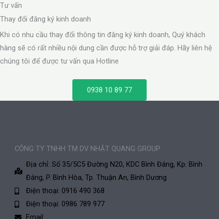
Tư vấn
Thay đổi đăng ký kinh doanh
Khi có nhu cầu thay đổi thông tin đăng ký kinh doanh, Quý khách
hàng sẽ có rất nhiều nội dung cần được hỗ trợ giải đáp. Hãy liên hệ
chúng tôi để được tư vấn qua Hotline
0938 10 89 77
CÔNG TY TNHH TM DV NHẬT QUANG GROUP
Địa chỉ: Số 35/5C5 Đường N20, KDC Bình Đáng, Kp. Bình
Đáng, P. Bình Hòa, Tp. Thuận An, Bình Dương
Điện thoại: 0916 490 368
Điện thoại: 0986 789 977
Email: